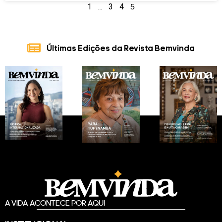
1
…
3
4
5
Últimas Edições da Revista Bemvinda
A VIDA ACONTECE POR AQUI