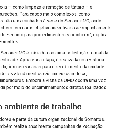
laxia — como limpeza e remoção de tártaro — e
taurações. Para casos mais complexos, como
dores são encaminhados à sede do Seconci-MG, onde
ambém tem como objetivo incentivar o acompanhamento
la do Seconci para procedimentos específicos”, explica
Somattos.
 Seconci-MG é iniciado com uma solicitação formal da
ntidade. Após essa etapa, é realizada uma vistoria
condições necessárias para o recebimento da unidade
o, os atendimentos são iniciados no local,
aboradores. Embora a visita da UMO ocorra uma vez
tida por meio de encaminhamentos diretos realizados
o ambiente de trabalho
ores é parte da cultura organizacional da Somattos.
também realiza anualmente campanhas de vacinação