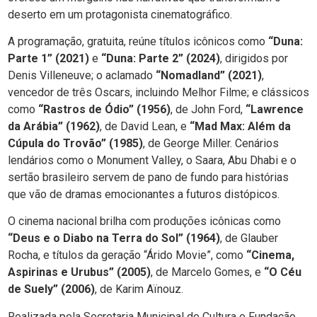
deserto em um protagonista cinematográfico.
A programação, gratuita, reúne títulos icônicos como
“Duna:
Parte 1” (2021)
e
“Duna: Parte 2” (2024)
, dirigidos por
Denis Villeneuve; o aclamado
“Nomadland” (2021)
,
vencedor de três Oscars, incluindo Melhor Filme; e clássicos
como
“Rastros de Ódio” (1956)
, de John Ford,
“Lawrence
da Arábia” (1962)
, de David Lean, e
“Mad Max: Além da
Cúpula do Trovão” (1985)
, de George Miller. Cenários
lendários como o Monument Valley, o Saara, Abu Dhabi e o
sertão brasileiro servem de pano de fundo para histórias
que vão de dramas emocionantes a futuros distópicos.
O cinema nacional brilha com produções icônicas como
“Deus e o Diabo na Terra do Sol” (1964)
, de Glauber
Rocha, e títulos da geração “Árido Movie”, como
“Cinema,
Aspirinas e Urubus” (2005)
, de Marcelo Gomes, e
“O Céu
de Suely” (2006)
, de Karim Aïnouz.
Realizada pela Secretaria Municipal de Cultura e Fundação