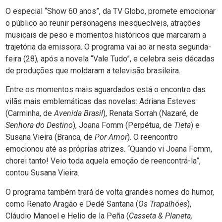
O especial “Show 60 anos”, da TV Globo, promete emocionar
o público ao reunir personagens inesquecíveis, atrações
musicais de peso e momentos históricos que marcaram a
trajetória da emissora. O programa vai ao ar nesta segunda-
feira (28), após a novela “Vale Tudo”, e celebra seis décadas
de produções que moldaram a televisão brasileira.
Entre os momentos mais aguardados está o encontro das
vilãs mais emblemáticas das novelas: Adriana Esteves
(Carminha, de
Avenida Brasil
), Renata Sorrah (Nazaré, de
Senhora do Destino
), Joana Fomm (Perpétua, de
Tieta
) e
Susana Vieira (Branca, de
Por Amor
). O reencontro
emocionou até as próprias atrizes. “Quando vi Joana Fomm,
chorei tanto! Veio toda aquela emoção de reencontrá-la”,
contou Susana Vieira.
O programa também trará de volta grandes nomes do humor,
como Renato Aragão e Dedé Santana (
Os Trapalhões
),
Cláudio Manoel e Helio de la Peña (
Casseta & Planeta,