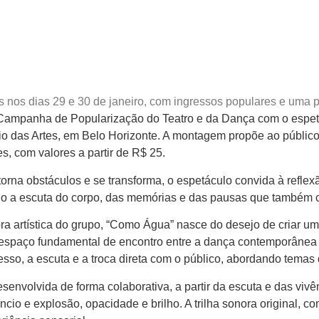
os dias 29 e 30 de janeiro, com ingressos populares e uma poé
 Campanha de Popularização do Teatro e da Dança com o espet
ácio das Artes, em Belo Horizonte. A montagem propõe ao públic
, com valores a partir de R$ 25.
rna obstáculos e se transforma, o espetáculo convida à reflex
ulando a escuta do corpo, das memórias e das pausas que també
ra artística do grupo, “Como Água” nasce do desejo de criar 
espaço fundamental de encontro entre a dança contemporânea e 
esso, a escuta e a troca direta com o público, abordando tema
envolvida de forma colaborativa, a partir da escuta e das vivê
êncio e explosão, opacidade e brilho. A trilha sonora original,