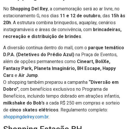
No
Shopping Del Rey
, a comemoração será ao ar livre, no
estacionamento G, nos dias
11 e 12 de outubro
, das
15h às
20h
. A estrutura combina brinquedos, aquaplay, cenários
instagramáveis e áreas de convivência, com
brincadeiras,
recreação e distribuição de brindes
.
A diversão continua dentro do mall, com o
parque temático
D.P.A. (Detetives do Prédio Azul)
na Praça de Eventos,
além de opções permanentes como
Cineart, BoliXe,
Fantasy Park, Planeta Imaginário, BH Escape, Happy
Cars
e
Air Jump
.
O shopping também preparou a campanha
“Diversão em
Dobro”
, com benefícios exclusivos no Programa de
Benefícios, incluindo tempo dobrado em atrações infantis,
milkshake do Bob’s
a cada R$ 250 em compras e sorteio
de
cinco skates elétricos
. Regulamento completo:
shoppingdelrey.com.br
.