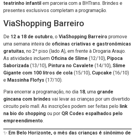
teatrinho infantil
em parceria com a BHTrans. Brindes e
presentes exclusivos completam a programação.
ViaShopping Barreiro
De
12 a 18 de outubro
, o
ViaShopping Barreiro
promove
uma semana inteira de
oficinas criativas e gastronômicas
gratuitas
, no 2º piso (lado A), em frente à Drogaria Araujo.
As atividades incluem
Oficina de Slime
(12/10),
Pipoca
Saborizada
(13/10),
Pintura no Cavalete
(14/10),
Slime
Gigante com 100 litros de cola
(15/10),
Cupcake
(16/10)
e
Massinha Flofys
(17/10).
Para encerrar a programação, no dia
18
, uma
grande
gincana com brindes
vai levar as crianças por um divertido
circuito pelo mall. As inscrições podem ser feitas pelo
link
na bio do shopping
ou por
QR Codes espalhados pelo
empreendimento
.
✨
Em Belo Horizonte, o mês das crianças é sinônimo de