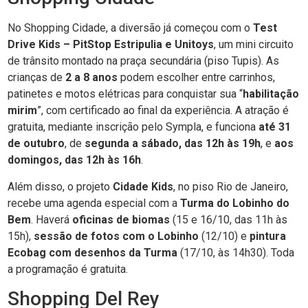
No Shopping Cidade, a diversão já começou com o
Test
Drive Kids – PitStop Estripulia e Unitoys
, um mini circuito
de trânsito montado na praça secundária (piso Tupis). As
crianças de
2 a 8 anos
podem escolher entre carrinhos,
patinetes e motos elétricas para conquistar sua “
habilitação
mirim
”, com certificado ao final da experiência. A atração é
gratuita, mediante inscrição pelo Sympla, e funciona
até 31
de outubro
, de
segunda a sábado, das 12h às 19h
, e
aos
domingos, das 12h às 16h
.
Além disso, o projeto
Cidade Kids
, no piso Rio de Janeiro,
recebe uma agenda especial com a
Turma do Lobinho do
Bem
. Haverá
oficinas de biomas
(15 e 16/10, das 11h às
15h),
sessão de fotos com o Lobinho
(12/10) e
pintura
Ecobag com desenhos da Turma
(17/10, às 14h30). Toda
a programação é gratuita.
Shopping Del Rey