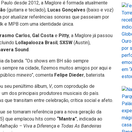
Paulo desde 2012, a Maglore é formada atualmente
dão
(guitarra e teclado),
Lucas Gonçalves
(baixo e voz)
a por atualizar referências sonoras que passeiam por
olk e MPB com uma identidade única.
rasmo Carlos
,
Gal Costa
e
Pitty
, a Maglore já passou
ncluindo
Lollapalooza Brasil
,
SXSW
(Austin),
mavera Sound
.
tória da banda. “Os shows em BH são sempre
s sempre na cidade, fizemos muitos amigos por aqui e
público mineiro”, comenta
Felipe Dieder
, baterista.
ou seu penúltimo álbum,
V
, com coprodução de
— um dos principais produtores musicais do país.
as que transitam entre celebração, crítica social e afeto.
 que se tornaram referência para a nova geração da
5) que emplacou hits como
“Mantra”
, indicada ao
Malhação – Viva a Diferença
e
Todas As Bandeiras