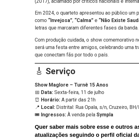
(2017), aclamado por críticos nacionais e interna
Em 2024, o quarteto apresentou ao público um pr
como
“Invejosa”
,
“Calma”
e
“Não Existe Sau
letras que marcaram diferentes fases da banda.
Com produção cuidada, o show comemorativo no 
será uma festa entre amigos, celebrando uma traj
que conectam fãs por todo o país.
🎸
Serviço
Show Maglore – Turnê 15 Anos
📅
Data:
Sexta-feira, 11 de julho
⏰
Horário:
A partir das 21h
📍
Local:
Distrital: Rua Opala, s/n, Cruzeiro, B
🎟️
Ingressos:
À venda pela
Sympla
Quer saber mais sobre esse e outros a
atualizações seguindo o perfil oficial 