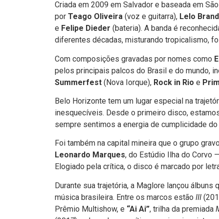
Criada em 2009 em Salvador e baseada em São 
por
Teago Oliveira
(voz e guitarra),
Lelo Bran
e
Felipe Dieder
(bateria). A banda é reconhecid
diferentes décadas, misturando tropicalismo, f
Com composições gravadas por nomes como
E
pelos principais palcos do Brasil e do mundo, i
Summerfest
(Nova Iorque),
Rock in Rio
e
Pri
Belo Horizonte tem um lugar especial na traje
inesquecíveis. Desde o primeiro disco, estamo
sempre sentimos a energia de cumplicidade do 
Foi também na capital mineira que o grupo grav
Leonardo Marques
, do Estúdio Ilha do Corvo 
Elogiado pela crítica, o disco é marcado por letr
Durante sua trajetória, a Maglore lançou álbuns
música brasileira. Entre os marcos estão
III
(201
Prêmio Multishow, e
“Ai Ai”
, trilha da premiada