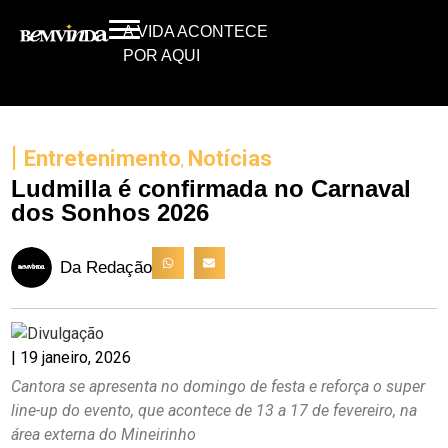
A VIDA ACONTECE
POR AQUI
|
Entretenimento
Notícias
,
Ludmilla é confirmada no Carnaval
dos Sonhos 2026
Da Redação
|
19 janeiro, 2026
Cantora se apresenta no domingo de festa e reforça o super
line-up do evento, que acontece de 13 a 17 de fevereiro, na
área externa do Mineirinho