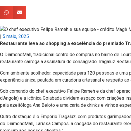
|
5 maio, 2025
Restaurante leva ao shopping a excelência do premiado Tr
O DiamondMall, tradicional centro de compras no bairro de Lour
restaurante carrega a assinatura do consagrado Tragaluz Restau
Com ambiente acolhedor, capacidade para 120 pessoas e uma pro
experiência única, pautada em curadoria artesanal e respeito a
Sob comando do chef executivo Felipe Rameh e da chef operacio
d’Angola) e a icônica Goiabada dividem espaço com criações in
pela azeitóloga Ana Beloto e uma carta de drinks e vinhos esp
Outro destaque é o Empório Tragaluz, com produtos garimpados 
do DiamondMall, Larissa Campos, a chegada do restaurante elev
premium aos nossos clientes.”