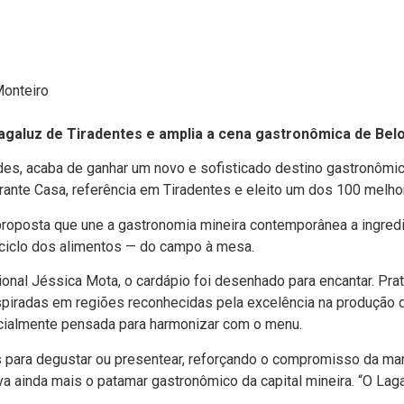
agaluz de Tiradentes e amplia a cena gastronômica de Bel
des, acaba de ganhar um novo e sofisticado destino gastronômico
rante Casa, referência em Tiradentes e eleito um dos 100 melho
posta que une a gastronomia mineira contemporânea a ingredien
o ciclo dos alimentos — do campo à mesa.
nal Jéssica Mota, o cardápio foi desenhado para encantar. Prat
spiradas em regiões reconhecidas pela excelência na produção d
ecialmente pensada para harmonizar com o menu.
para degustar ou presentear, reforçando o compromisso da marc
a ainda mais o patamar gastronômico da capital mineira. “O Lag