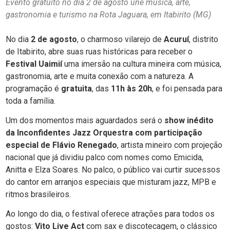
Evento gratuito no dia 2 de agosto une música, arte,
gastronomia e turismo na Rota Jaguara, em Itabirito (MG)
No dia
2 de agosto
, o charmoso vilarejo de
Acuruí
, distrito
de Itabirito, abre suas ruas históricas para receber o
Festival Uaimií
uma imersão na cultura mineira com música,
gastronomia, arte e muita conexão com a natureza. A
programação é
gratuita
, das
11h às 20h
, e foi pensada para
toda a família.
Um dos momentos mais aguardados será o
show inédito
da Inconfidentes Jazz Orquestra com participação
especial de Flávio Renegado
, artista mineiro com projeção
nacional que já dividiu palco com nomes como Emicida,
Anitta e Elza Soares. No palco, o público vai curtir sucessos
do cantor em arranjos especiais que misturam jazz, MPB e
ritmos brasileiros.
Ao longo do dia, o festival oferece atrações para todos os
gostos:
Vito Live Act
com sax e discotecagem, o clássico