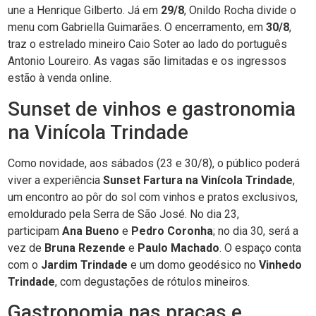
une a Henrique Gilberto. Já em
29/8
, Onildo Rocha divide o
menu com Gabriella Guimarães. O encerramento, em
30/8
,
traz o estrelado mineiro Caio Soter ao lado do português
Antonio Loureiro. As vagas são limitadas e os ingressos
estão à venda online.
Sunset de vinhos e gastronomia
na Vinícola Trindade
Como novidade, aos sábados (23 e 30/8), o público poderá
viver a experiência
Sunset Fartura na Vinícola Trindade
,
um encontro ao pôr do sol com vinhos e pratos exclusivos,
emoldurado pela Serra de São José. No dia 23,
participam
Ana Bueno
e
Pedro Coronha
; no dia 30, será a
vez de
Bruna Rezende
e
Paulo Machado
. O espaço conta
com o
Jardim Trindade
e um domo geodésico no
Vinhedo
Trindade
, com degustações de rótulos mineiros.
Gastronomia nas praças e