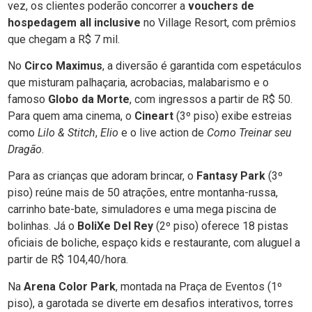
vez, os clientes poderão concorrer a
vouchers de
hospedagem all inclusive
no Village Resort, com prêmios
que chegam a R$ 7 mil.
No
Circo Maximus
, a diversão é garantida com espetáculos
que misturam palhaçaria, acrobacias, malabarismo e o
famoso
Globo da Morte
, com ingressos a partir de R$ 50.
Para quem ama cinema, o
Cineart
(3º piso) exibe estreias
como
Lilo & Stitch
,
Elio
e o live action de
Como Treinar seu
Dragão
.
Para as crianças que adoram brincar, o
Fantasy Park
(3º
piso) reúne mais de 50 atrações, entre montanha-russa,
carrinho bate-bate, simuladores e uma mega piscina de
bolinhas. Já o
BoliXe Del Rey
(2º piso) oferece 18 pistas
oficiais de boliche, espaço kids e restaurante, com aluguel a
partir de R$ 104,40/hora.
Na
Arena Color Park
, montada na Praça de Eventos (1º
piso), a garotada se diverte em desafios interativos, torres