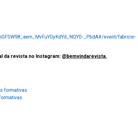
bGFSW98_aem_MvFuYGyKdYd_NQY0-_PbdA#/event/fabricio-
l da revista no Instagram:
@bemvindarevista.
formativas