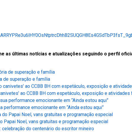
cdARRYPRe3u6lHY0OsNtptrcDhhB2SUQGH8Es4GSdTbP3fsT_9g
s últimas notícias e atualizações seguindo o perfil oficia
a de superação e família
anivetes’ ao CCBB BH com espetáculo, exposição e atividades 
ua performance emocionante em “Ainda estou aqui”
o Papai Noel, vans gratuitas e programação especial