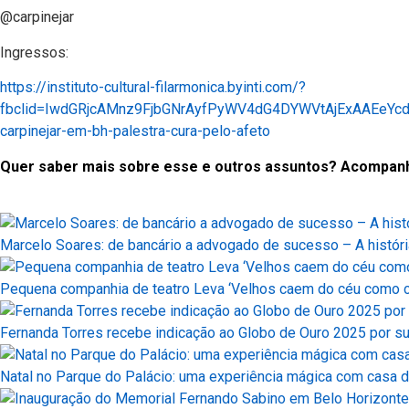
@carpinejar
Ingressos:
https://instituto-cultural-filarmonica.byinti.com/?
fbclid=IwdGRjcAMnz9FjbGNrAyfPyWV4dG4DYWVtAjExAAEeY
carpinejar-em-bh-palestra-cura-pelo-afeto
Quer saber mais sobre esse e outros assuntos? Acompanhe a
Marcelo Soares: de bancário a advogado de sucesso – A históri
Pequena companhia de teatro Leva ‘Velhos caem do céu como c
Fernanda Torres recebe indicação ao Globo de Ouro 2025 por s
Natal no Parque do Palácio: uma experiência mágica com casa d