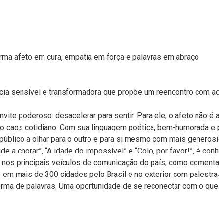
orma afeto em cura, empatia em força e palavras em abraço
ência sensível e transformadora que propõe um reencontro com a
nvite poderoso: desacelerar para sentir. Para ele, o afeto não 
ao caos cotidiano. Com sua linguagem poética, bem-humorada e pr
 público a olhar para o outro e para si mesmo com mais generos
de a chorar”, “A idade do impossível” e “Colo, por favor!”, é con
 nos principais veículos de comunicação do país, como comentar
 em mais de 300 cidades pelo Brasil e no exterior com palestras 
orma de palavras. Uma oportunidade de se reconectar com o que