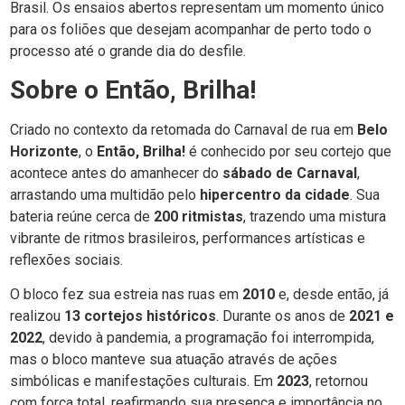
Brasil. Os ensaios abertos representam um momento único
para os foliões que desejam acompanhar de perto todo o
processo até o grande dia do desfile.
Sobre o Então, Brilha!
Criado no contexto da retomada do Carnaval de rua em
Belo
Horizonte
, o
Então, Brilha!
é conhecido por seu cortejo que
acontece antes do amanhecer do
sábado de Carnaval
,
arrastando uma multidão pelo
hipercentro da cidade
. Sua
bateria reúne cerca de
200 ritmistas
, trazendo uma mistura
vibrante de ritmos brasileiros, performances artísticas e
reflexões sociais.
O bloco fez sua estreia nas ruas em
2010
e, desde então, já
realizou
13 cortejos históricos
. Durante os anos de
2021 e
2022
, devido à pandemia, a programação foi interrompida,
mas o bloco manteve sua atuação através de ações
simbólicas e manifestações culturais. Em
2023
, retornou
com força total, reafirmando sua presença e importância no