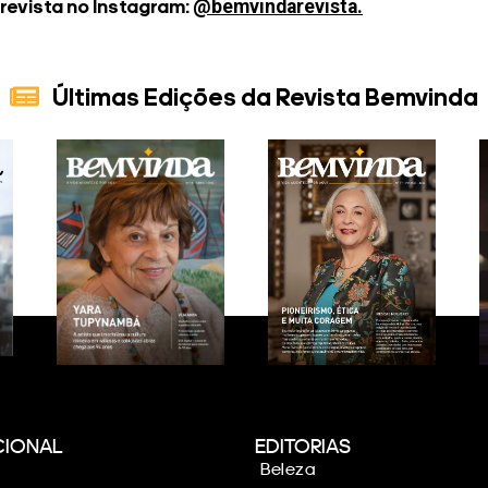
@bemvindarevista.
 revista no Instagram:
Últimas Edições da Revista Bemvinda
CIONAL
EDITORIAS
Beleza