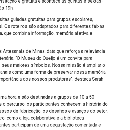
isitação é gratuita e acontece às quintas e sextas-
às 19h.
itas guiadas gratuitas para grupos escolares,
. Os roteiros são adaptados para diferentes faixas
a, que combina informação, memória afetiva e
 Artesanais de Minas, data que reforça a relevância
ntenária. “O Museu do Queijo é um convite para
os seus maiores símbolos. Nossa missão é ampliar o
sanais como uma forma de preservar nossa memória,
 importância dos nossos produtores”, destaca Sarah
uma hora e são destinadas a grupos de 10 a 50
o percurso, os participantes conhecem a história do
cessos de fabricação, os desafios e avanços do setor,
, como a loja colaborativa e a biblioteca
itantes participam de uma degustação comentada e