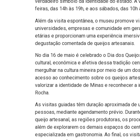
verdadeiro símbolo da identidade do estado. A v
feiras, das 14h às 19h, e aos sábados, das 10h 
Além da visita espontânea, o museu promove vis
universidades, empresas e comunidade em geral
etárias e proporcionam uma experiência imersiv
degustação comentada de queijos artesanais.
No dia 16 de maio é celebrado o Dia dos Queijos
cultural, econômica e afetiva dessa tradição ce
mergulhar na cultura mineira por meio de um d
acesso ao conhecimento sobre os queijos arte
valorizar a identidade de Minas e reconhecer a
Rocha.
As visitas guiadas têm duração aproximada de 
pessoas, mediante agendamento prévio. Durante 
queijo artesanal, as regiões produtoras, os pro
além de explorarem os demais espaços do centro
especializada em gastronomia. Ao final, os vis