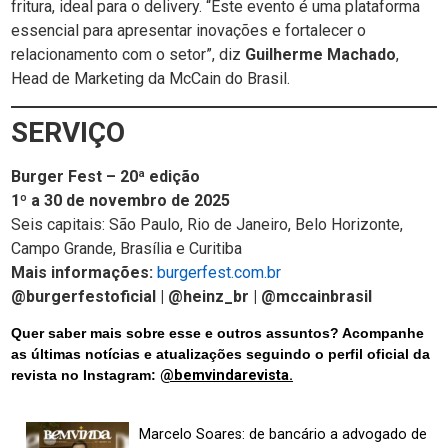
fritura, ideal para o delivery. “Este evento é uma plataforma
essencial para apresentar inovações e fortalecer o
relacionamento com o setor”, diz
Guilherme Machado
,
Head de Marketing da McCain do Brasil.
SERVIÇO
Burger Fest – 20ª edição
1º a 30 de novembro de 2025
Seis capitais: São Paulo, Rio de Janeiro, Belo Horizonte,
Campo Grande, Brasília e Curitiba
Mais informações:
burgerfest.com.br
@burgerfestoficial | @heinz_br | @mccainbrasil
Quer saber mais sobre esse e outros assuntos? Acompanhe
as últimas notícias e atualizações seguindo o perfil oficial da
revista no Instagram:
@bemvindarevista.
Marcelo Soares: de bancário a advogado de