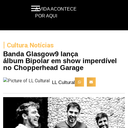
A VIDA ACONTECE
POR AQUI
|
Cultura
Notícias
,
Banda Glasgow9 lança
álbum Bipolar em show imperdível
no Chopperhead Garage
LL Cultural