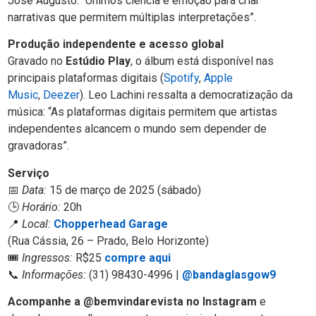
José Augusto: “Unimos ciência e emoção para criar
narrativas que permitem múltiplas interpretações”.
Produção independente e acesso global
Gravado no
Estúdio Play
, o álbum está disponível nas
principais plataformas digitais (
Spotify
,
Apple
Music
,
Deezer
). Leo Lachini ressalta a democratização da
música: “As plataformas digitais permitem que artistas
independentes alcancem o mundo sem depender de
gravadoras”.
Serviço
📅
Data:
15 de março de 2025 (sábado)
🕒
Horário:
20h
📍
Local:
Chopperhead Garage
(Rua Cássia, 26 – Prado, Belo Horizonte)
🎟️
Ingressos:
R$25
compre aqui
📞
Informações:
(31) 98430-4996 |
@bandaglasgow9
Acompanhe a @bemvindarevista no Instagram
e