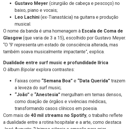
Gustavo Meyer
(cirurgião de cabeça e pescoço) no
baixo, piano e vocais;
Leo Lachini
(ex-Tianastácia) na guitarra e produção
musical.
O nome da banda é uma homenagem à
Escala de Coma de
Glasgow
(que varia de 3 a 15), escolhido por Gustavo Meyer.
“O ‘9’ representa um estado de consciência alterada, mas
também soava musicalmente impactante”, explica.
Dualidade entre surf music e profundidade lírica
O álbum
Bipolar
explora contrastes:
Faixas como
“Semana Boa”
e
“Data Querida”
trazem
a leveza do surf music;
“João”
e
“Anestesia”
mergulham em temas densos,
como doação de órgãos e vivências médicas,
transformando casos clínicos em poesia.
Com mais de
40 mil streams no Spotify
, o trabalho reflete
a dualidade entre a rotina hospitalar e a arte, como destaca