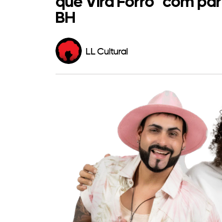
que Vira Forró” com pa
BH
LL Cultural