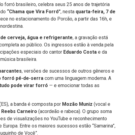
orró brasileiro, celebra seus 25 anos de trajetória
lado
“Chama que Vira Forró”
, nesta
quarta-feira, 7 de
tece no estacionamento do Porcão, a partir das 16h, e
nordestina.
de cerveja, água e refrigerante
, a gravação está
completa ao público. Os ingressos estão à venda pela
icipações especiais do cantor
Eduardo Costa
e da
música brasileira.
marcantes
, versões de sucessos de outros gêneros e
o
forró pé-de-serra
com uma linguagem moderna. A
tudo pode virar forró
— e emocionar todas as
 (ES), a banda é composta por
Mozão Muniz
(vocal e
e
Reebs Carneiro
(acordeão e rabeca). O grupo soma
hões de visualizações no YouTube e reconhecimento
e Europa. Entre os maiores sucessos estão “Samarina”,
ouquinho de Você”.