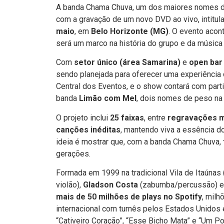
A banda Chama Chuva, um dos maiores nomes do f
com a gravação de um novo DVD ao vivo, intitu
maio
, em
Belo Horizonte (MG)
. O evento acon
será um marco na história do grupo e da música 
Com
setor único (área Samarina)
e
open bar 
sendo planejada para oferecer uma experiência 
Central dos Eventos, e o show contará com part
banda
Limão com Mel
, dois nomes de peso na 
O projeto inclui
25 faixas
, entre
regravações 
canções inéditas
, mantendo viva a essência d
ideia é mostrar que, com a banda Chama Chuva,
gerações.
Formada em 1999 na tradicional Vila de Itaúnas
violão),
Gladson Costa
(zabumba/percussão) 
mais de 50 milhões de plays no Spotify
, mil
internacional com turnês pelos Estados Unidos 
“Cativeiro Coração”, “Esse Bicho Mata” e “Um P