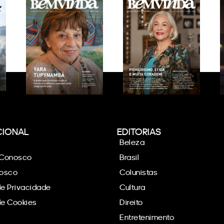
CIONAL
EDITORIAS
Beleza
 Conosco
Brasil
nosco
Colunistas
de Privacidade
Cultura
 de Cookies
Direito
Entretenimento