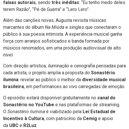
faixas autorais
, sendo
três inéditas
: “Eu tenho medo deles
terem Razão”, “Pé de Guerra” e “Lero Lero”.
Além das canções novas, Augusta revisita músicas
marcantes do álbum
Na Miúda
e singles que conectaram o
público à sua poesia intimista. A experiência musical ganha
força com arranjos sofisticados e banda formada por
músicos renomados, em uma produção audiovisual de alto
nível.
Com direção artística, iluminação e cenografia pensadas para
cada artista, o projeto amplia a proposta do
Sonastério
ilumina
: revelar ao público o melhor da
diversidade musical
brasileira
, em performances ao vivo carregadas de emoção.
O episódio estará disponível gratuitamente no
canal do
Sonastério no YouTube
e nas plataformas de streaming.
O
Sonastério ilumina
é viabilizado pela
Lei Estadual de
Incentivo à Cultura
, com patrocínio da
Cemig
e apoio
da
UBC
e
R2Luz
.