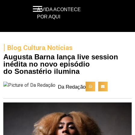
A VIDA ACONTECE
POR AQUI
|
Blog
Cultura
Notícias
,
,
Augusta Barna lança live session
inédita no novo episódio
do Sonastério ilumina
Da Redação