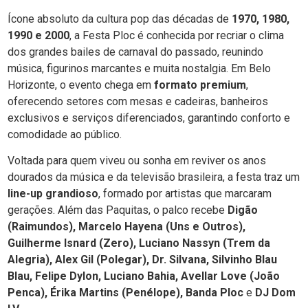
Ícone absoluto da cultura pop das décadas de
1970, 1980,
1990 e 2000
, a Festa Ploc é conhecida por recriar o clima
dos grandes bailes de carnaval do passado, reunindo
música, figurinos marcantes e muita nostalgia. Em Belo
Horizonte, o evento chega em
formato premium
,
oferecendo setores com mesas e cadeiras, banheiros
exclusivos e serviços diferenciados, garantindo conforto e
comodidade ao público.
Voltada para quem viveu ou sonha em reviver os anos
dourados da música e da televisão brasileira, a festa traz um
line-up grandioso
, formado por artistas que marcaram
gerações. Além das Paquitas, o palco recebe
Digão
(Raimundos), Marcelo Hayena (Uns e Outros),
Guilherme Isnard (Zero), Luciano Nassyn (Trem da
Alegria), Alex Gil (Polegar), Dr. Silvana, Silvinho Blau
Blau, Felipe Dylon, Luciano Bahia, Avellar Love (João
Penca), Érika Martins (Penélope), Banda Ploc
e
DJ Dom