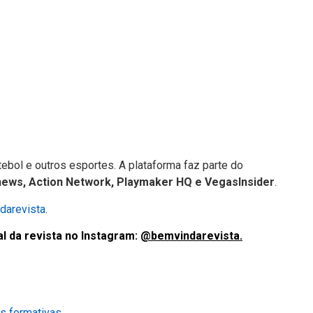
bol e outros esportes. A plataforma faz parte do
news, Action Network, Playmaker HQ e VegasInsider
.
arevista
.
l da revista no Instagram:
@bemvindarevista.