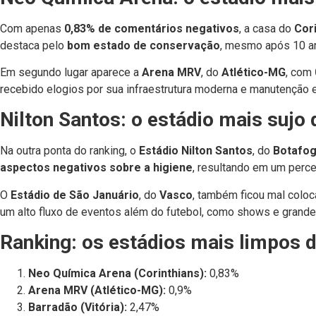
Com apenas
0,83% de comentários negativos
, a casa do
Cor
destaca pelo
bom estado de conservação
, mesmo após 10 an
Em segundo lugar aparece a
Arena MRV
, do
Atlético-MG
, com
recebido elogios por sua infraestrutura moderna e manutenção e
Nilton Santos: o estádio mais sujo 
Na outra ponta do ranking, o
Estádio Nilton Santos
, do
Botafo
aspectos negativos sobre a higiene
, resultando em um perc
O
Estádio de São Januário
, do
Vasco
, também ficou mal colo
um alto fluxo de eventos além do futebol, como shows e grand
Ranking: os estádios mais limpos d
Neo Química Arena (Corinthians):
0,83%
Arena MRV (Atlético-MG):
0,9%
Barradão (Vitória):
2,47%