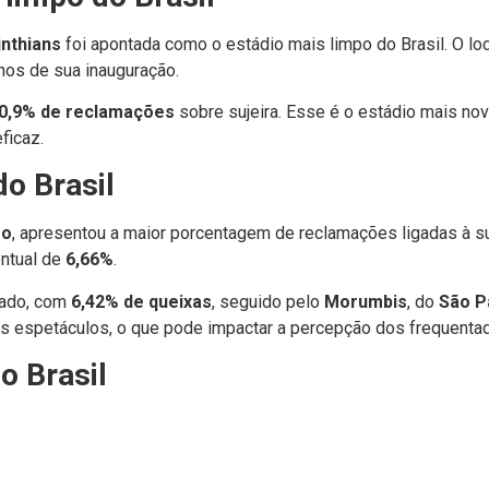
inthians
foi apontada como o estádio mais limpo do Brasil. O loc
os de sua inauguração.
0,9% de reclamações
sobre sujeira. Esse é o estádio mais nov
ficaz.
do Brasil
go
, apresentou a maior porcentagem de reclamações ligadas à su
entual de
6,66%
.
cado, com
6,42% de queixas
, seguido pelo
Morumbis
, do
São P
es espetáculos, o que pode impactar a percepção dos frequenta
o Brasil