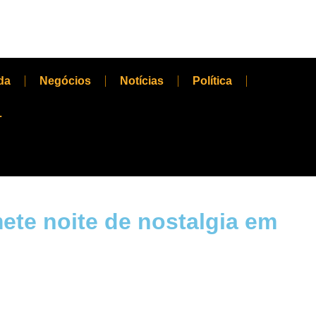
da
Negócios
Notícias
Política
L
ete noite de nostalgia em