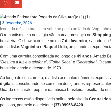
|
3 fevereiro, 2026
Ícone da música brasileira sobe ao palco ao lado de Vagninho
O romantismo e a nostalgia vão marcar presença no
Shopping
brasileira. O show acontece no dia
7 de fevereiro
, sábado, na 
dos artistas
Vagninho
e
Raquel Lídia
, ampliando a experiênci
Com uma carreira consolidada ao longo de
49 anos
, Amado Ba
“Desliga a luz e o telefone”
,
“Folha Seca”
e
“Secretária”
. O cant
brasileiro desde a década de 1970.
Ao longo de sua carreira, o artista acumulou números express
digitais
, consolidando-se como um dos grandes representantes
Guarda e o caráter popular da música brasileira, resultando e
Os ingressos estão disponíveis online pelo site da
Central do
pessoas, por meio do telefone
(37) 99966-8420
.