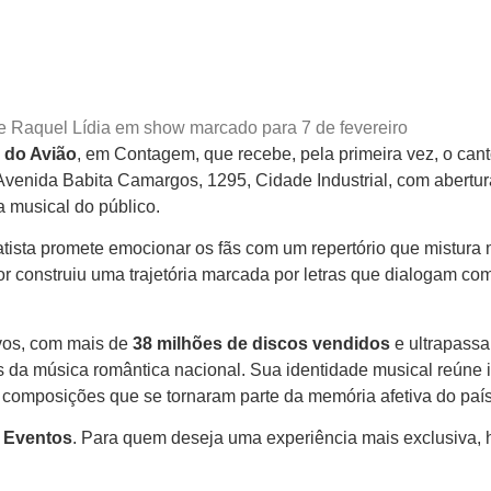
 e Raquel Lídia em show marcado para 7 de fevereiro
 do Avião
, em Contagem, que recebe, pela primeira vez, o can
Avenida Babita Camargos, 1295, Cidade Industrial, com abertur
a musical do público.
tista promete emocionar os fãs com um repertório que mistura
or construiu uma trajetória marcada por letras que dialogam co
ivos, com mais de
38 milhões de discos vendidos
e ultrapass
 da música romântica nacional. Sua identidade musical reúne 
m composições que se tornaram parte da memória afetiva do país
s Eventos
. Para quem deseja uma experiência mais exclusiva, 