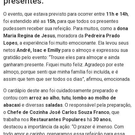
presentes.
O evento, que estava previsto para ocorrer entre
11h e 14h
,
foi estendido até as
15h
, para que todos os presentes
pudessem receber sua refeição. Para muitos, como a
dona
Maria Regina de Jesus
, moradora da
Pedreira Prado
Lopes
, a experiência foi muito emocionante. Ela levou seus
netos
André, Isac e Emilly
para o almoço e expressou sua
gratidão pelo evento: “Trouxe eles para almoçar e ainda
ganharam presente. Fiquei muito feliz. Agradeço por este
almoço, porque senti que minha família foi incluída, e é
assim que tem que ser todos os dias”, afirmou, emocionada.
O cardápio deste ano foi cuidadosamente preparado e
contou com
arroz ao alho
,
tutu
,
lombo ao molho de
abacaxi
e diversas
saladas
. O responsável pela preparação,
o
Chefe de Cozinha José Carlos Souza Franco
, que
trabalha nos
Restaurantes Populares
há
30 anos
,
destacou a importância da ação: “O prazer é imenso. Com
todo amor e carinho, preparamos essa refeição para essa