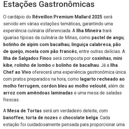
Estações Gastronômicas
O cardápio do
Réveillon Premium Mallard 2025
será
servido em várias estações temáticas, garantindo uma
experiência culinária diferenciada. A
Ilha Mineira
trará
iguarias típicas da culinária de Minas, como
pastel de angu
,
bolinho de aipim com bacalhau
,
linguiça calabresa
,
pão
de queijo
,
moela com pão francês
, entre outras delícias. A
Ilha de Salgados Finos
será composta por
coxinhas
,
mini
kibe
,
rolinho de lombo
e
bolinho de bacalhau
. Já a
Ilha
Chef ao Vivo
oferecerá uma experiência gastronômica única
com pratos preparados na hora, como
lagarto recheado ao
molho ferrugem
,
cordon bleu ao molho velouté
, além de
arroz com amêndoas laminadas
e uma mesa de saladas
frescas.
A
Mesa de Tortas
será um verdadeiro deleite, com
banoffee
,
torta de nozes
e
chocolate belga
. Cada
estação foi cuidadosamente pensada para proporcionar uma