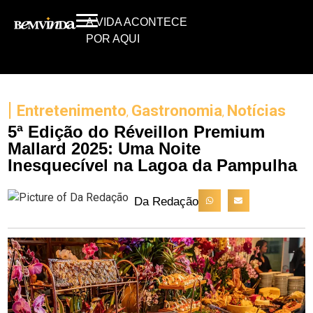
A VIDA ACONTECE
POR AQUI
|
Entretenimento
Gastronomia
Notícias
,
,
5ª Edição do Réveillon Premium
Mallard 2025: Uma Noite
Inesquecível na Lagoa da Pampulha
Da Redação